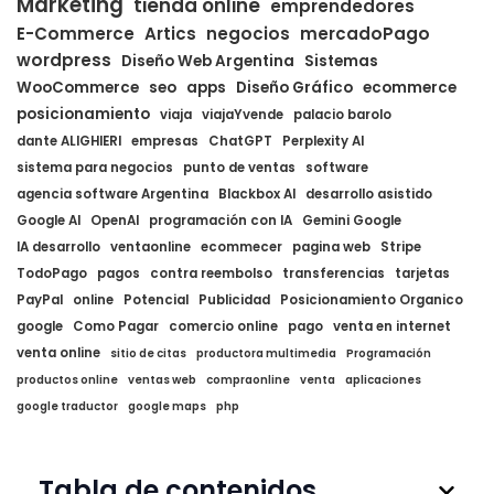
Marketing
tienda online
emprendedores
E-Commerce
Artics
negocios
mercadoPago
wordpress
Diseño Web Argentina
Sistemas
WooCommerce
seo
apps
Diseño Gráfico
ecommerce
posicionamiento
viaja
viajaYvende
palacio barolo
dante ALIGHIERI
empresas
ChatGPT
Perplexity AI
sistema para negocios
punto de ventas
software
agencia software Argentina
Blackbox AI
desarrollo asistido
Google AI
OpenAI
programación con IA
Gemini Google
IA desarrollo
ventaonline
ecommecer
pagina web
Stripe
TodoPago
pagos
contra reembolso
transferencias
tarjetas
PayPal
online
Potencial
Publicidad
Posicionamiento Organico
google
Como Pagar
comercio online
pago
venta en internet
venta online
sitio de citas
productora multimedia
Programación
productos online
ventas web
compraonline
venta
aplicaciones
google traductor
google maps
php
Tabla de contenidos