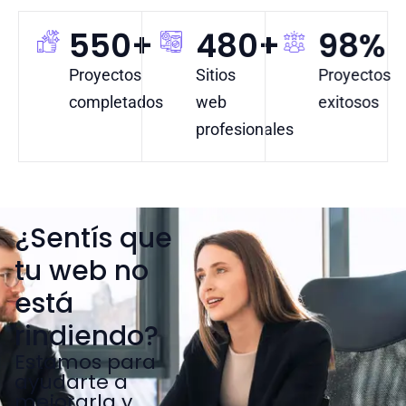
550
+
480
+
98
%
Proyectos
Sitios
Proyectos
completados
web
exitosos
profesionales
¿Sentís que
tu web no
está
rindiendo?
Estamos para
ayudarte a
mejorarla y