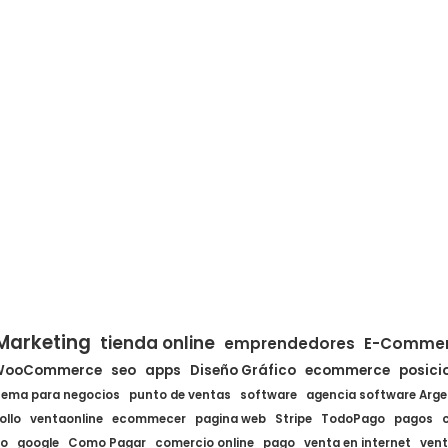
Marketing
tienda online
emprendedores
E-Comme
WooCommerce
seo
apps
Diseño Gráfico
ecommerce
posici
tema para negocios
punto de ventas
software
agencia software Arge
ollo
ventaonline
ecommecer
pagina web
Stripe
TodoPago
pagos
co
google
Como Pagar
comercio online
pago
venta en internet
vent