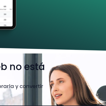
eb no está
arla y convertir