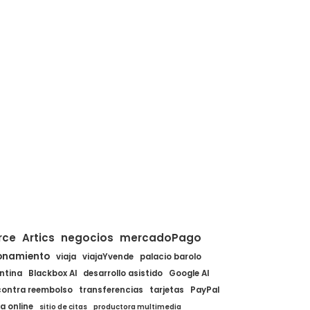
rce
Artics
negocios
mercadoPago
onamiento
viaja
viajaYvende
palacio barolo
ntina
Blackbox AI
desarrollo asistido
Google AI
contra reembolso
transferencias
tarjetas
PayPal
a online
sitio de citas
productora multimedia