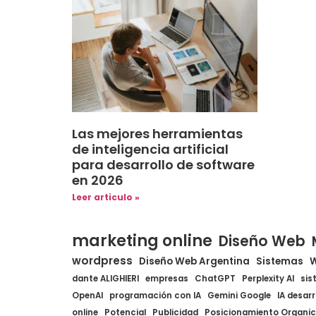
Las mejores herramientas
de inteligencia artificial
para desarrollo de software
en 2026
Leer articulo »
marketing online
Diseño Web
wordpress
Diseño Web Argentina
Sistemas
dante ALIGHIERI
empresas
ChatGPT
Perplexity AI
sis
OpenAI
programación con IA
Gemini Google
IA desarr
online
Potencial
Publicidad
Posicionamiento Organi