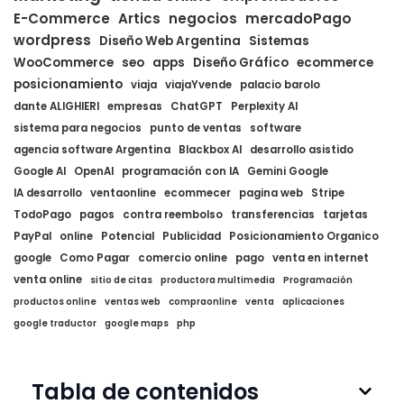
E-Commerce
Artics
negocios
mercadoPago
wordpress
Diseño Web Argentina
Sistemas
WooCommerce
seo
apps
Diseño Gráfico
ecommerce
posicionamiento
viaja
viajaYvende
palacio barolo
dante ALIGHIERI
empresas
ChatGPT
Perplexity AI
sistema para negocios
punto de ventas
software
agencia software Argentina
Blackbox AI
desarrollo asistido
Google AI
OpenAI
programación con IA
Gemini Google
IA desarrollo
ventaonline
ecommecer
pagina web
Stripe
TodoPago
pagos
contra reembolso
transferencias
tarjetas
PayPal
online
Potencial
Publicidad
Posicionamiento Organico
google
Como Pagar
comercio online
pago
venta en internet
venta online
sitio de citas
productora multimedia
Programación
productos online
ventas web
compraonline
venta
aplicaciones
google traductor
google maps
php
Tabla de contenidos