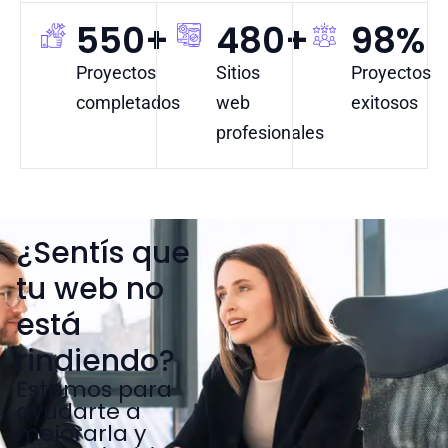
550
+
480
+
98
%
Proyectos
Sitios
Proyectos
completados
web
exitosos
profesionales
¿Sentís que
tu web no
está
rindiendo?
Estamos para
ayudarte a
mejorarla y