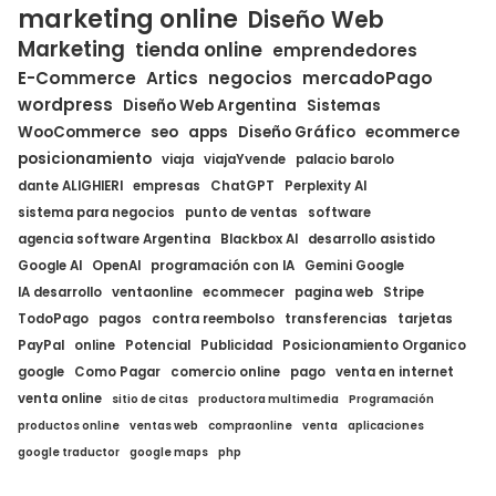
marketing online
Diseño Web
Marketing
tienda online
emprendedores
E-Commerce
Artics
negocios
mercadoPago
wordpress
Diseño Web Argentina
Sistemas
WooCommerce
seo
apps
Diseño Gráfico
ecommerce
posicionamiento
viaja
viajaYvende
palacio barolo
dante ALIGHIERI
empresas
ChatGPT
Perplexity AI
sistema para negocios
punto de ventas
software
agencia software Argentina
Blackbox AI
desarrollo asistido
Google AI
OpenAI
programación con IA
Gemini Google
IA desarrollo
ventaonline
ecommecer
pagina web
Stripe
TodoPago
pagos
contra reembolso
transferencias
tarjetas
PayPal
online
Potencial
Publicidad
Posicionamiento Organico
google
Como Pagar
comercio online
pago
venta en internet
venta online
sitio de citas
productora multimedia
Programación
productos online
ventas web
compraonline
venta
aplicaciones
google traductor
google maps
php