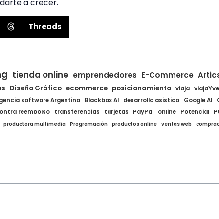
darte a crecer.
Threads
ng
tienda online
emprendedores
E-Commerce
Artic
ps
Diseño Gráfico
ecommerce
posicionamiento
viaja
viajaYv
gencia software Argentina
Blackbox AI
desarrollo asistido
Google AI
ontra reembolso
transferencias
tarjetas
PayPal
online
Potencial
P
productora multimedia
Programación
productos online
ventas web
comprao