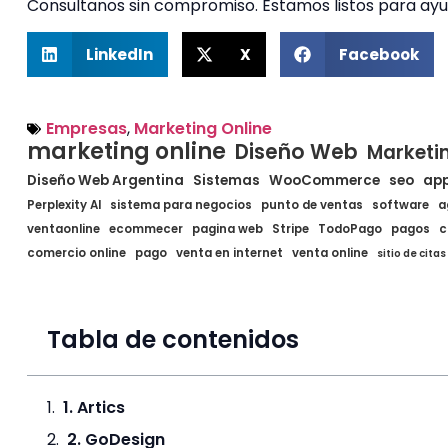
Consultanos sin compromiso. Estamos listos para ayu
LinkedIn
X
Facebook
Empresas
,
Marketing Online
marketing online
Diseño Web
Marketi
Diseño Web Argentina
Sistemas
WooCommerce
seo
ap
Perplexity AI
sistema para negocios
punto de ventas
software
a
ventaonline
ecommecer
pagina web
Stripe
TodoPago
pagos
c
comercio online
pago
venta en internet
venta online
sitio de citas
Tabla de contenidos
1. Artics
2. GoDesign