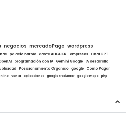
s
negocios
mercadoPago
wordpress
ende
palacio barolo
dante ALIGHIERI
empresas
ChatGPT
OpenAI
programación con IA
Gemini Google
IA desarrollo
ublicidad
Posicionamiento Organico
google
Como Pagar
nline
venta
aplicaciones
google traductor
google maps
php