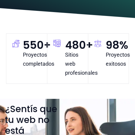
550
+
480
+
98
%
Proyectos
Sitios
Proyectos
completados
web
exitosos
profesionales
¿Sentís que
tu web no
está