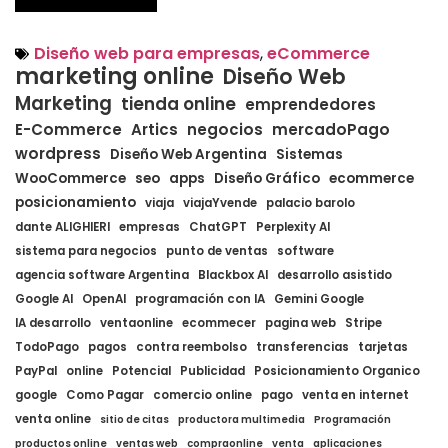
Diseño web para empresas
,
eCommerce
marketing online
Diseño Web
Marketing
tienda online
emprendedores
E-Commerce
Artics
negocios
mercadoPago
wordpress
Diseño Web Argentina
Sistemas
WooCommerce
seo
apps
Diseño Gráfico
ecommerce
posicionamiento
viaja
viajaYvende
palacio barolo
dante ALIGHIERI
empresas
ChatGPT
Perplexity AI
sistema para negocios
punto de ventas
software
agencia software Argentina
Blackbox AI
desarrollo asistido
Google AI
OpenAI
programación con IA
Gemini Google
IA desarrollo
ventaonline
ecommecer
pagina web
Stripe
TodoPago
pagos
contra reembolso
transferencias
tarjetas
PayPal
online
Potencial
Publicidad
Posicionamiento Organico
google
Como Pagar
comercio online
pago
venta en internet
venta online
sitio de citas
productora multimedia
Programación
productos online
ventas web
compraonline
venta
aplicaciones