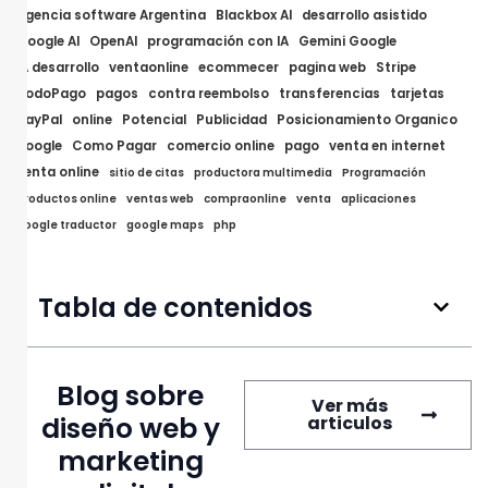
agencia software Argentina
Blackbox AI
desarrollo asistido
Google AI
OpenAI
programación con IA
Gemini Google
IA desarrollo
ventaonline
ecommecer
pagina web
Stripe
TodoPago
pagos
contra reembolso
transferencias
tarjetas
PayPal
online
Potencial
Publicidad
Posicionamiento Organico
google
Como Pagar
comercio online
pago
venta en internet
venta online
sitio de citas
productora multimedia
Programación
productos online
ventas web
compraonline
venta
aplicaciones
google traductor
google maps
php
Tabla de contenidos
Blog sobre
Ver más
diseño web y
articulos
marketing