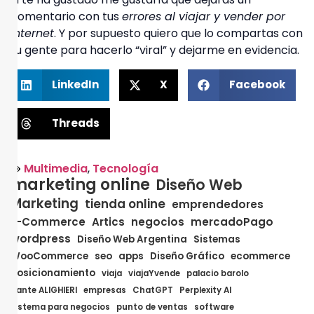
comentario con tus
errores al viajar y vender por
Internet
. Y por supuesto quiero que lo compartas con
tu gente para hacerlo “viral” y dejarme en evidencia.
LinkedIn
X
Facebook
Threads
Multimedia
,
Tecnología
marketing online
Diseño Web
Marketing
tienda online
emprendedores
E-Commerce
Artics
negocios
mercadoPago
wordpress
Diseño Web Argentina
Sistemas
WooCommerce
seo
apps
Diseño Gráfico
ecommerce
posicionamiento
viaja
viajaYvende
palacio barolo
dante ALIGHIERI
empresas
ChatGPT
Perplexity AI
sistema para negocios
punto de ventas
software