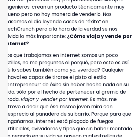
Ingenieros, crean un producto técnicamente muy
bueno pero no hay manera de venderlo. Nos
pasamos el día leyendo casos de “éxito” en
TechCrunch pero a la hora de la verdad se nos
olvida lo más importante:
¿Cómo viaja y vende por
Internet?
Los que trabajamos en Internet somos un poco
listillos, no me preguntes el porqué, pero esto es así
.
Tú lo sabes también como yo, ¿verdad? Cualquier
chaval es capaz de tirarse el pisto al estilo
“entrepreneur” de éxito sin haber hecho nada en su
vida, sólo por el hecho de pertenecer al gremio de
moda,
viajar y vender por Internet.
Es más, me
atrevo a decir que ése mismo joven mira con
desprecio al panadero de su barrio. Porque para que
engañarnos,
Internet está plagado de fuegos
artificiales, avivadores y tipos que sin haber montado
un negocio en su vida
se pasean cual estrellas de