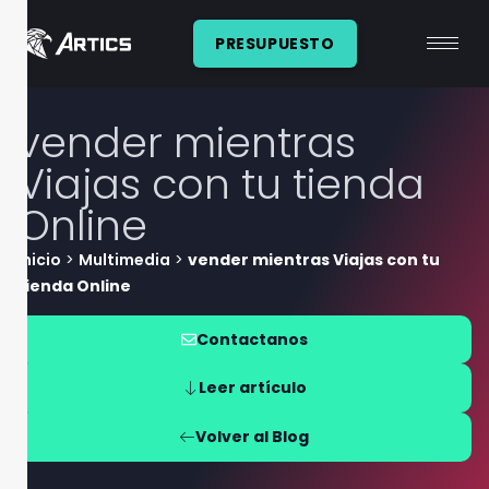
PRESUPUESTO
vender mientras
Viajas con tu tienda
Online
Inicio
>
Multimedia
>
vender mientras Viajas con tu
tienda Online
Contactanos
Leer artículo
Volver al Blog