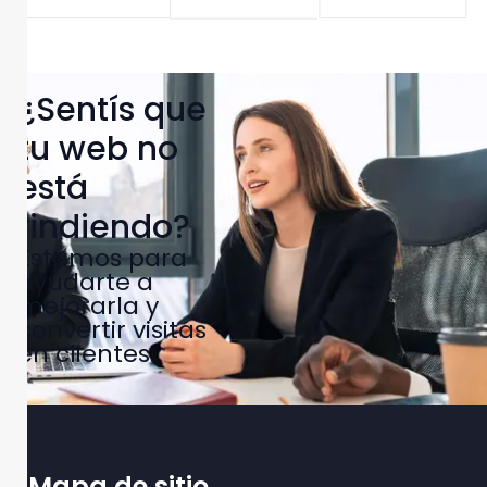
¿Sentís que
tu web no
está
rindiendo?
Estamos para
ayudarte a
mejorarla y
convertir visitas
en clientes.
Mapa de sitio